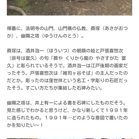
順番に、法明寺の山門、山門横の仏教、蕣塚（あさがおつ
か）、幽顯之塔（ゆうけんのとう）。
蕣塚は、酒井泡一（ほういつ）の朝顔の絵と戸張喜惣次
（俳号は富久）の句「蕣や くりから龍の やさすがた 富
久」と彫られているそうで。酒井泡一は江戸後期の画家だ
ったそう。戸張喜惣次は「雑司ヶ谷そば」の主人だったの
だとか。彫ったのは窪世祥という名工・字彫りの石匠だっ
たそう。すごい方たちが集結した石碑みたい。
幽顯之塔は、井上有一による書を石碑にしたものだそう。
見た感じでわかると思うけど、かなり新しくて１９９１年
に造られたもの。１９９１年…どのような意図で置いたの
かを知りたい〜！