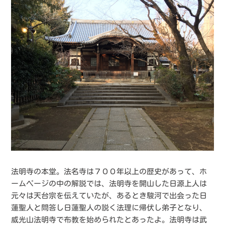
法明寺の本堂。法名寺は７００年以上の歴史があって、ホ
ームページの中の解説では、法明寺を開山した日源上人は
元々は天台宗を伝えていたが、あるとき駿河で出会った日
蓮聖人と問答し日蓮聖人の説く法理に帰伏し弟子となり、
威光山法明寺で布教を始められたとあったよ。法明寺は武