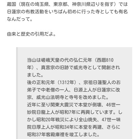
蔵国（現在の埼玉県、東京都、神奈川県辺りを指す）では
日蓮宗の布教活動をいちばん初めに行った寺としても有名
なんだって。
由来と歴史の引用だよ。
当山は嵯峨天皇の代の弘仁元年（西暦810
年）、真言宗の旧跡で威光寺として開創され
ました。
後の正和元年（1312年）、宗祖日蓮聖人のお
弟子で中老僧の一人、日源上人が日蓮宗に改
宗、威光山法明寺と寺号を改めました。
近年に至り関東大震災で本堂が倒壊、46世一
妙院日龍上人が昭和7年に再興しています。し
かし昭和20年戦災により全山焼失、47世一味
院日厚上人が昭和34年に本堂を再建、さらに
昭和37年客殿庫裡を竣工しました。