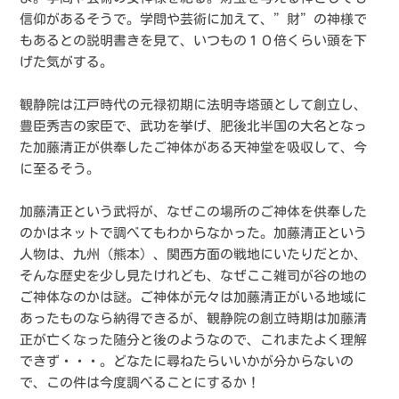
信仰があるそうで。学問や芸術に加えて、”財”の神様で
もあるとの説明書きを見て、いつもの１０倍くらい頭を下
げた気がする。
観静院は江戸時代の元禄初期に法明寺塔頭として創立し、
豊臣秀吉の家臣で、武功を挙げ、肥後北半国の大名となっ
た加藤清正が供奉したご神体がある天神堂を吸収して、今
に至るそう。
加藤清正という武将が、なぜこの場所のご神体を供奉した
のかはネットで調べてもわからなかった。加藤清正という
人物は、九州（熊本）、関西方面の戦地にいたりだとか、
そんな歴史を少し見たけれども、なぜここ雑司が谷の地の
ご神体なのかは謎。ご神体が元々は加藤清正がいる地域に
あったものなら納得できるが、観静院の創立時期は加藤清
正が亡くなった随分と後のようなので、これまたよく理解
できず・・・。どなたに尋ねたらいいかが分からないの
で、この件は今度調べることにするか！