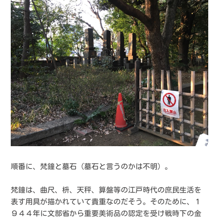
順番に、梵鐘と墓石（墓石と言うのかは不明）。
梵鐘は、曲尺、枡、天秤、算盤等の江戸時代の庶民生活を
表す用具が描かれていて貴重なのだそう。そのために、１
９４４年に文部省から重要美術品の認定を受け戦時下の金