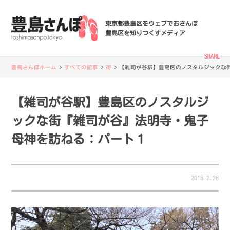
東京都豊島区をウェブでおさんぽ
豊島区を知りつくすメディア
SHARE
豊島さんぽホーム
>
すべての記事
>
街
>
【雑司が谷駅】豊島区のノスタルジックな
【雑司が谷駅】豊島区のノスタルジ
ックな街『雑司が谷』法明寺・鬼子
母神を訪ねる：パート１
2018.2.28