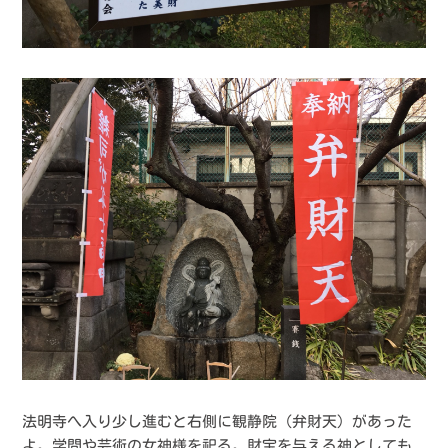
法明寺へ入り少し進むと右側に観静院（弁財天）があった
よ。学問や芸術の女神様を祀る。財宝を与える神としても