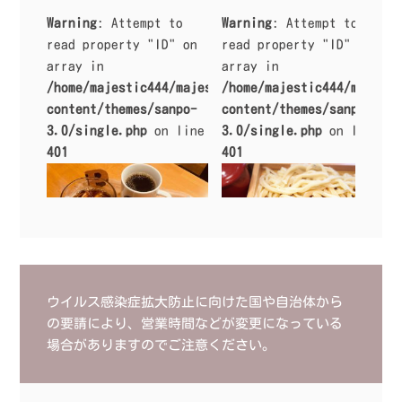
Warning
: Attempt to
Warning
: Attempt to
read property "ID" on
read property "ID" on
array in
array in
/home/majestic444/majestic.work/public_html/sanpo
/home/majestic444/majesti
content/themes/sanpo-
content/themes/sanpo-
3.0/single.php
on line
3.0/single.php
on line
401
401
ウイルス感染症拡大防止に向けた国や自治体から
の要請により、営業時間などが変更になっている
Warning
: Attempt to read prope
Warning
: Attempt to read prope
rty "ID" on array in
/home/maj
rty "ID" on array in
/home/maj
場合がありますのでご注意ください。
estic444/majestic.work/public_
estic444/majestic.work/public_
html/sanpo/wp-content/themes/s
html/sanpo/wp-content/themes/s
anpo-3.0/single.php
on line
40
anpo-3.0/single.php
on line
40