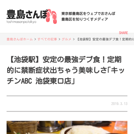
東京都豊島区をウェブでおさんぽ
豊島区を知りつくすメディア
SHARE
豊島さんぽホーム
>
すべての記事
>
グルメ
>
【池袋駅】安定の最強デブ食！定期的に
【池袋駅】安定の最強デブ食！定期
的に禁断症状出ちゃう美味しさ｢キッ
チンABC 池袋東口店｣
2019.3.13