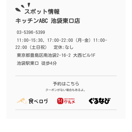
9
9
【池袋駅】タピオカ粉の創作パン
【池袋駅】埼玉名物の強烈極太
スポット情報
はもちもち食感。意外とめっちゃ
麺！池袋でも食べられる！武蔵野
お腹いっぱいに！「ぽんでCOFFE
うどんの人気店「うちたて家」
キッチンABC 池袋東口店
E」
03-5396-5399
11:00-15:30、17:00-22:00（月-金）11:00-
22:00（土日祝）
定休:なし
東京都豊島区南池袋2-16-2 大西ビル1F
池袋駅東口 徒歩4分
予約はこちら
クーポンがない場合もあるよ。