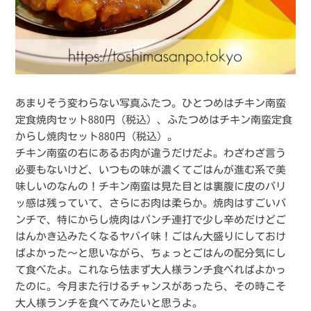
あまりそう変わらない写真ふたつ。ひとつめはチキン南蛮
定食焼肉セット880円（税込）、ふたつめはチキン南蛮定食
からし焼肉セット880円（税込）。
チキン南蛮の右にあるお肉が違うだけだよ。わざわざ言う
必要もないけど、いつもの味が濃くてごはんが進む系で美
味しいのなんの！チキン南蛮は見た目とは裏腹に皮のパリ
ッ感は残っていて、さらにお肉は柔らか。焼肉はすごいパ
ンチで、特にからし焼肉はパンチ連打で少し辛めだけどご
はんかき込みたくなるヤバイ味！ごはん大盛りにしておけ
ばよかった〜と思いながら、ちょっとごはんの配分気にし
て食べたよ。これなら怯まず大人様ランチ食べればよかっ
たのに。今月また行けるチャンスがあったら、その時こそ
大人様ランチを食べてみたいと思うよ。