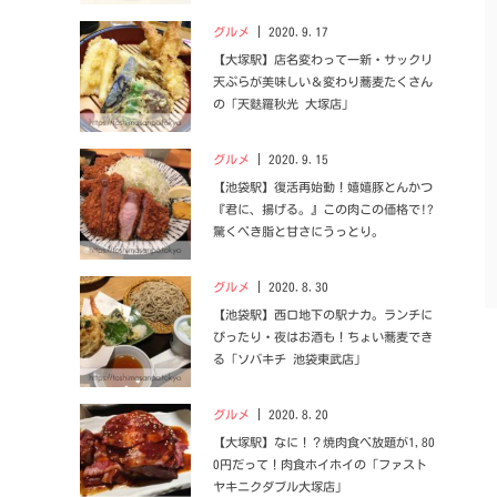
グルメ
2020.9.17
【大塚駅】店名変わって一新・サックリ
天ぷらが美味しい＆変わり蕎麦たくさん
の「天麩羅秋光 大塚店」
グルメ
2020.9.15
【池袋駅】復活再始動！嬉嬉豚とんかつ
『君に、揚げる。』この肉この価格で!?
驚くべき脂と甘さにうっとり。
グルメ
2020.8.30
【池袋駅】西口地下の駅ナカ。ランチに
ぴったり・夜はお酒も！ちょい蕎麦でき
る「ソバキチ 池袋東武店」
グルメ
2020.8.20
【大塚駅】なに！？焼肉食べ放題が1,80
0円だって！肉食ホイホイの「ファスト
ヤキニクダブル大塚店」