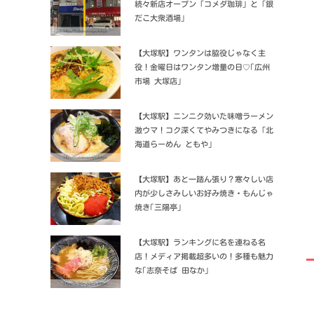
続々新店オープン「コメダ珈琲」と「銀
だこ大衆酒場」
【大塚駅】ワンタンは脇役じゃなく主
役！金曜日はワンタン増量の日♡｢広州
市場 大塚店｣
【大塚駅】ニンニク効いた味噌ラーメン
激ウマ！コク深くてやみつきになる「北
海道らーめん ともや」
【大塚駅】あと一踏ん張り？寒々しい店
内が少しさみしいお好み焼き・もんじゃ
焼き｢三陽亭｣
【大塚駅】ランキングに名を連ねる名
店！メディア掲載超多いの！多種も魅力
な｢志奈そば 田なか｣