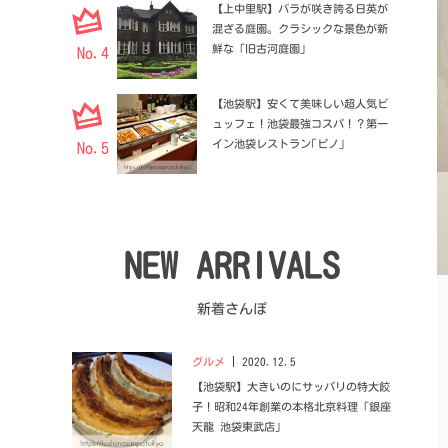
【上中里駅】バラが咲き誇る日英が
混ざる庭園。クラシックな景色が新
鮮な「旧古河庭園」
No.4
【池袋駅】安くて美味しい超人気ビ
ュッフェ！池袋最強コスパ！？第一
イン池袋レストラン｢ピノ｣
No.5
NEW ARRIVALS
新着さんぽ
グルメ
2020.12.5
【池袋駅】大きいのにサッパリの特大餃
子！昭和24年創業の本格北京料理「銀座
天龍 池袋東武店」