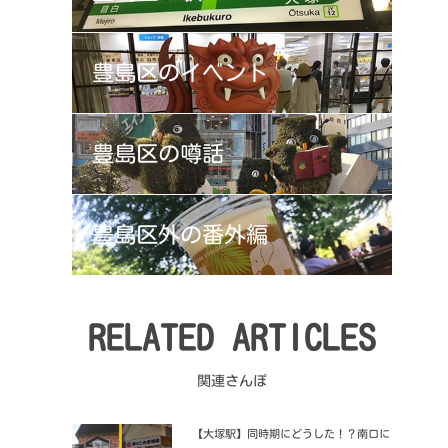
豊島区の
イベント
豊島区の
噂話
豊島区外の
番外編
RELATED ARTICLES
関連さんぽ
【大塚駅】同時期にどうした！？南口に