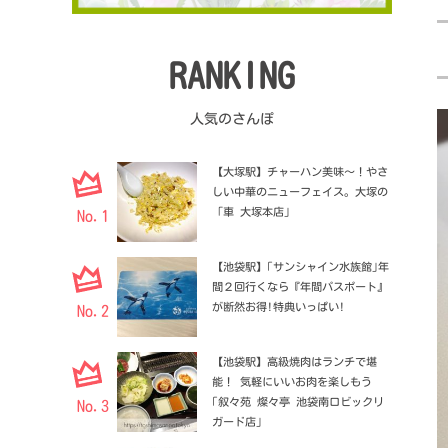
RANKING
人気のさんぽ
【大塚駅】チャーハン美味〜！やさ
しい中華のニューフェイス。大塚の
「車 大塚本店」
No.1
【池袋駅】｢サンシャイン水族館｣年
間２回行くなら『年間パスポート』
が断然お得!特典いっぱい!
No.2
【池袋駅】高級焼肉はランチで堪
能！ 気軽にいいお肉を楽しもう
｢叙々苑 燦々亭 池袋南口ビックリ
No.3
ガード店｣