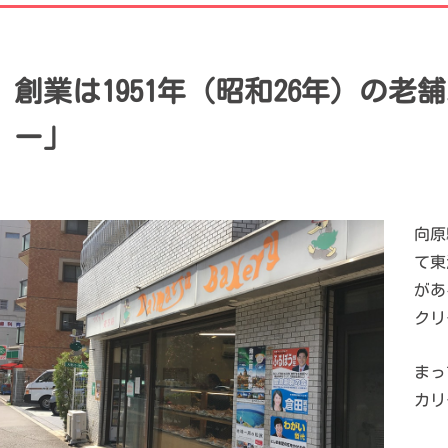
創業は1951年（昭和26年）の
ー」
向原
て東
があ
クリ
まっ
カリ