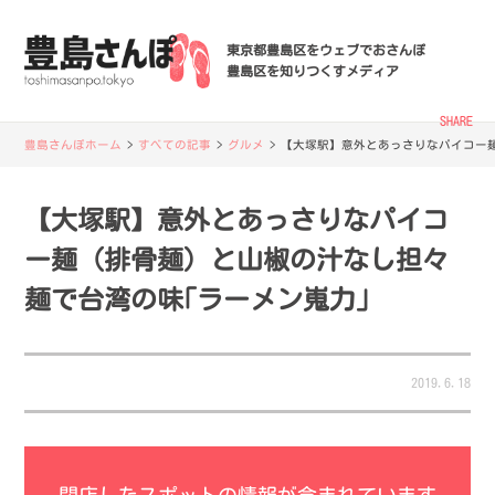
東京都豊島区をウェブでおさんぽ
豊島区を知りつくすメディア
SHARE
豊島さんぽホーム
>
すべての記事
>
グルメ
>
【大塚駅】意外とあっさりなパイコー麺
【大塚駅】意外とあっさりなパイコ
ー麺（排骨麺）と山椒の汁なし担々
麺で台湾の味｢ラーメン嵬力｣
2019.6.18