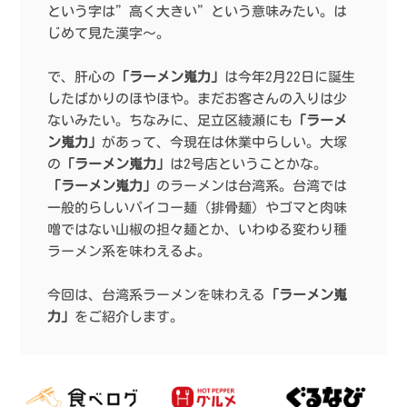
という字は”高く大きい”という意味みたい。は
じめて見た漢字〜。
で、肝心の
「ラーメン嵬力」
は今年2月22日に誕生
したばかりのほやほや。まだお客さんの入りは少
ないみたい。ちなみに、足立区綾瀬にも
「ラーメ
ン嵬力」
があって、今現在は休業中らしい。大塚
の
「ラーメン嵬力」
は2号店ということかな。
「ラーメン嵬力」
のラーメンは台湾系。台湾では
一般的らしいパイコー麺（排骨麺）やゴマと肉味
噌ではない山椒の担々麺とか、いわゆる変わり種
ラーメン系を味わえるよ。
今回は、台湾系ラーメンを味わえる
「ラーメン嵬
力」
をご紹介します。