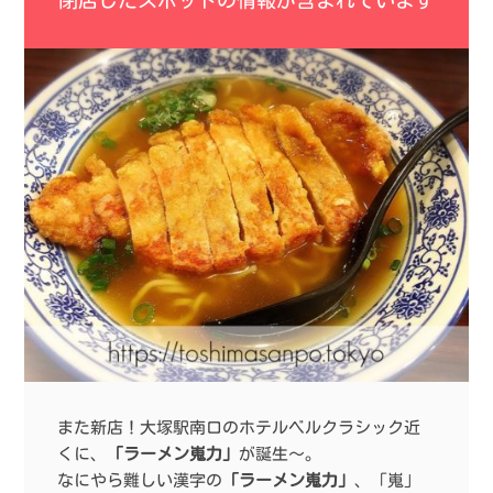
閉店したスポットの情報が含まれています
また新店！大塚駅南口のホテルベルクラシック近
くに、
「ラーメン嵬力」
が誕生〜。
なにやら難しい漢字の
「ラーメン嵬力」
、「嵬」