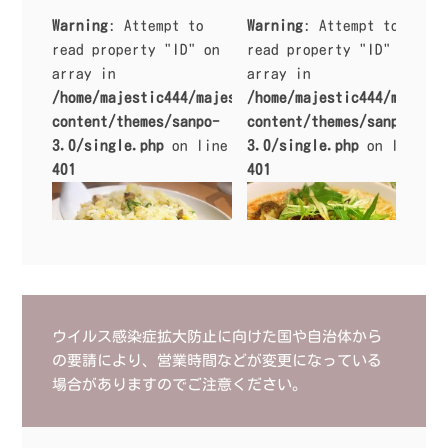
Warning
: Attempt to
Warning
: Attempt to
read property "ID" on
read property "ID" on
array in
array in
/home/majestic444/majestic.work/public_html/sanpo
/home/majestic444/majesti
content/themes/sanpo-
content/themes/sanpo-
3.0/single.php
on line
3.0/single.php
on line
401
401
ウイルス感染症拡大防止に向けた国や自治体から
の要請により、営業時間などが変更になっている
Warning
: Attempt to read prope
Warning
: Attempt to read prope
rty "ID" on array in
/home/maj
rty "ID" on array in
/home/maj
場合がありますのでご注意ください。
estic444/majestic.work/public_
estic444/majestic.work/public_
html/sanpo/wp-content/themes/s
html/sanpo/wp-content/themes/s
anpo-3.0/single.php
on line
40
anpo-3.0/single.php
on line
40