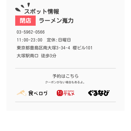
9
9
【大塚駅】店名変わってもバリバ
【大塚駅】ワンタンは脇役じゃな
スポット情報
リ絶品！｢吾郎の中華｣のチャーハ
く主役！金曜日はワンタン増量の
ン世界一だってば！もちろん大盛
日♡｢広州市場 大塚店｣
閉店
ラーメン嵬力
り。
03-5962-0566
11:00-23:00
定休:日曜日
東京都豊島区南大塚3-34-4 櫻ビル101
大塚駅南口 徒歩3分
予約はこちら
クーポンがない場合もあるよ。