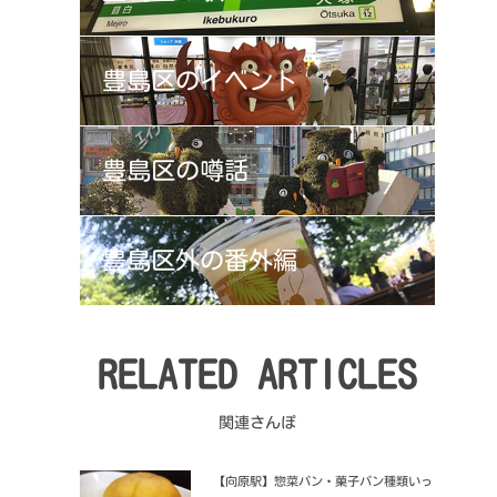
豊島区の
イベント
豊島区の
噂話
豊島区外の
番外編
RELATED ARTICLES
関連さんぽ
【向原駅】惣菜パン・菓子パン種類いっ