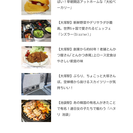
ぱい！早朝開店アットホームな「大松ベ
ーカリー」
【大塚駅】新鮮野菜やデリサラダが最
高。世界5ヶ国で愛されるビュッフェ
「シズラー(Sizzler)」
【大塚駅】創業から約60年！老舗とんか
つ屋さん｢とんかつ赤尾｣上ロース定食は
やさしい家庭の味
【大塚駅】ぶらり、ちょこっと大塚さん
ぽ。空蝉橋から抜けるスカイツリーが気
持ちいい！
【池袋駅】あの韓国の有名人がきたこと
で有名！連日女の子たちで賑わう「ハヌ
リ 池袋」