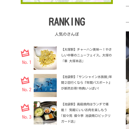
RANKING
人気のさんぽ
【大塚駅】チャーハン美味〜！やさ
しい中華のニューフェイス。大塚の
「車 大塚本店」
No.1
【池袋駅】｢サンシャイン水族館｣年
間２回行くなら『年間パスポート』
が断然お得!特典いっぱい!
No.2
【池袋駅】高級焼肉はランチで堪
能！ 気軽にいいお肉を楽しもう
｢叙々苑 燦々亭 池袋南口ビックリ
No.3
ガード店｣