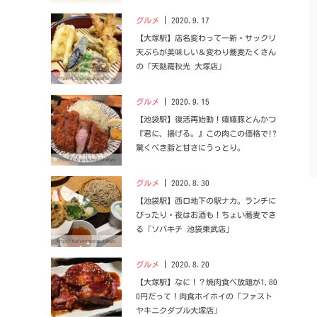
グルメ
2020.9.17
【大塚駅】店名変わって一新・サックリ
天ぷらが美味しい＆変わり蕎麦たくさん
の「天麩羅秋光 大塚店」
グルメ
2020.9.15
【池袋駅】復活再始動！嬉嬉豚とんかつ
『君に、揚げる。』この肉この価格で!?
驚くべき脂と甘さにうっとり。
グルメ
2020.8.30
【池袋駅】西口地下の駅ナカ。ランチに
ぴったり・夜はお酒も！ちょい蕎麦でき
る「ソバキチ 池袋東武店」
グルメ
2020.8.20
【大塚駅】なに！？焼肉食べ放題が1,80
0円だって！肉食ホイホイの「ファスト
ヤキニクダブル大塚店」