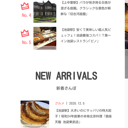
【上中里駅】バラが咲き誇る日英が
混ざる庭園。クラシックな景色が新
鮮な「旧古河庭園」
No.4
【池袋駅】安くて美味しい超人気ビ
ュッフェ！池袋最強コスパ！？第一
イン池袋レストラン｢ピノ｣
No.5
NEW ARRIVALS
新着さんぽ
グルメ
2020.12.5
【池袋駅】大きいのにサッパリの特大餃
子！昭和24年創業の本格北京料理「銀座
天龍 池袋東武店」