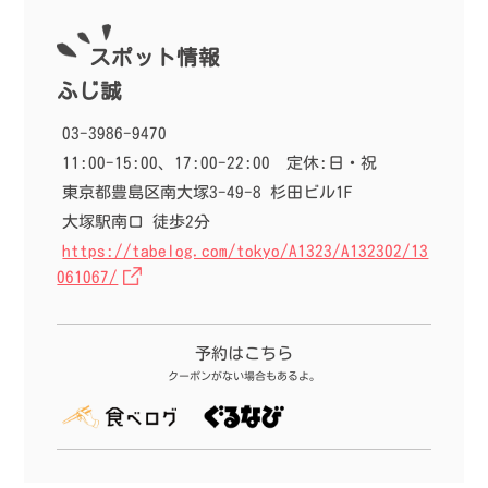
anpo-3.0/single.php
on line
40
anpo-3.0/single.php
on line
40
9
9
【大塚駅】欧風カレー超おすす
【大塚駅】A5ランク黒毛和牛コス
スポット情報
め！夜はオシャレなビアバーに。
パ良し！「頂きまんもす」で超絶
「Holyhead（ホーリーヘッド）」
美味しいラムしゃぶを頂きまんも
ふじ誠
す。
03-3986-9470
11:00-15:00、17:00-22:00
定休:日・祝
東京都豊島区南大塚3-49-8 杉田ビル1F
大塚駅南口 徒歩2分
https://tabelog.com/tokyo/A1323/A132302/13
061067/
予約はこちら
クーポンがない場合もあるよ。