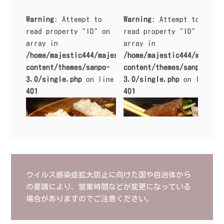
Warning
: Attempt to
Warning
: Attempt to
read property "ID" on
read property "ID" on
array in
array in
/home/majestic444/majestic.work/public_html/sanpo
/home/majestic444/majesti
content/themes/sanpo-
content/themes/sanpo-
3.0/single.php
on line
3.0/single.php
on line
401
401
ウイルス感染症拡大防止に向けた国や自治体から
の要請により、営業時間などが変更になっている
Warning
: Attempt to read prope
Warning
: Attempt to read prope
rty "ID" on array in
/home/maj
rty "ID" on array in
/home/maj
場合がありますのでご注意ください。
estic444/majestic.work/public_
estic444/majestic.work/public_
html/sanpo/wp-content/themes/s
html/sanpo/wp-content/themes/s