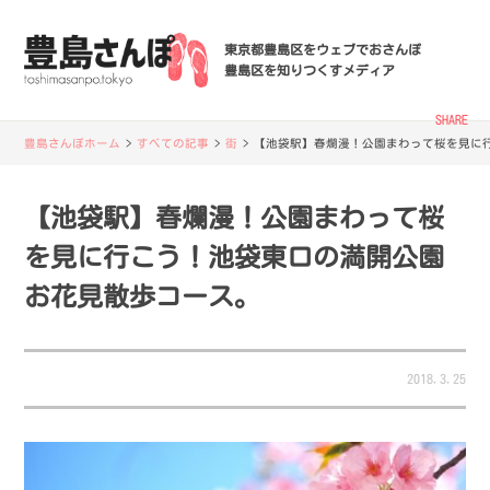
東京都豊島区をウェブでおさんぽ
豊島区を知りつくすメディア
SHARE
豊島さんぽホーム
>
すべての記事
>
街
>
【池袋駅】春爛漫！公園まわって桜を見に
【池袋駅】春爛漫！公園まわって桜
を見に行こう！池袋東口の満開公園
お花見散歩コース。
2018.3.25