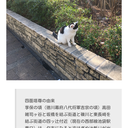
四面塔尊の由来
享保の頃（徳川幕府八代将軍吉宗の頃）高田
雑司ヶ谷と坂橋を結ぶ街道と礫川と東長崎を
結ぶ街道の四ッ辻付近（現在の西部線池袋駅