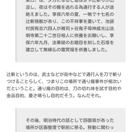
東口）は、夕方になると追はぎや辻斬りが出
没し、夜はその難を逃れる為通行する人が途
絶えました。享保六年の夏、一晩で十七名の
辻斬残骸があり、この不祥事を憂いて、池袋
村民有志六四人が雑司ヶ谷鬼子母神威光山法
明寺第二十二世日相人に供養をお願いし、享
保六年九月、法華経のお題目を刻した石塔を
建立して無縁仏の霊冥福を供養しました。
辻斬というのは、武士などが街中などで通行人を刀で斬り
つけることらしく、つまりこの場所で通り魔事件が相次い
だということ。通り魔の目的は、刀の切れ味を試す目的や
金品目的、憂さ晴らし目的だそう。なんだそれ。
その後、明治時代の話として四面塔があった
場所が区画整理で駅前に移る。移動に関わっ