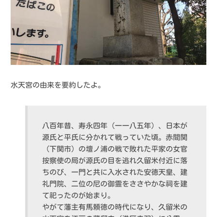
水天宮の由来を要約したよ。
八百年昔、寿永四年（一一八五年）、日本が
源氏と平氏に分かれて戦っていた頃。赤間関
（下関市）の壇ノ浦の戦で敗れた平家の女官
按察使の局が源氏の目を逃れ久留米付近に落
ちのび、一門と共に入水された安徳天皇、建
礼門院、二位の尼の御霊をささやかな祠を建
て祀ったのが始まり。
やがて藩主有馬頼徳の時代になり、久留米の