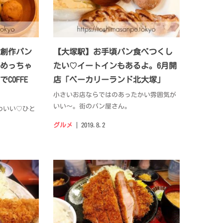
創作パン
【大塚駅】お手頃パン食べつくし
めっちゃ
たい♡イートインもあるよ。6月開
COFFE
店「ベーカリーランド北大塚」
小さいお店ならではのあったかい雰囲気が
いい〜。街のパン屋さん。
わいい♡ひと
グルメ
2019.8.2