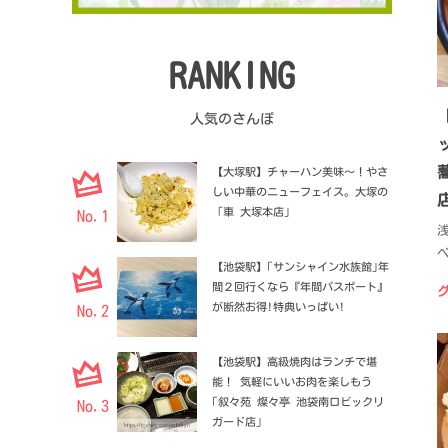
RANKING
人気のさんぽ
【大塚駅】チャーハン美味〜！やさ
しい中華のニューフェイス。大塚の
「車 大塚本店」
No.1
【池袋駅】｢サンシャイン水族館｣年
間２回行くなら『年間パスポート』
が断然お得!特典いっぱい!
No.2
【池袋駅】高級焼肉はランチで堪
能！ 気軽にいいお肉を楽しもう
｢叙々苑 燦々亭 池袋南口ビックリ
No.3
ガード店｣