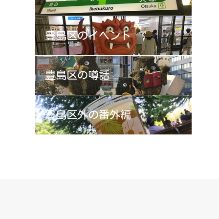
豊島区の
イベント
豊島区の
噂話
豊島区外の
番外編