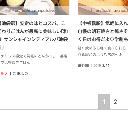
【池袋駅】安定の味とコスパ。こ
【中板橋駅】気軽に入れ
だわりごはんが最高に美味しい｢和
自慢の明石焼きと焼きそ
幸 サンシャインシティアルパ池袋
く日はお得だよ♡学割も
店｣
軽く飲めるし軽く食べられる
れる屋台のようなお店〜♪
ファミレス感覚で気軽にとんかつ。一部店
舗では釜炊きごはん！
番外編
2019.3.14
グルメ
2019.5.23
1
2