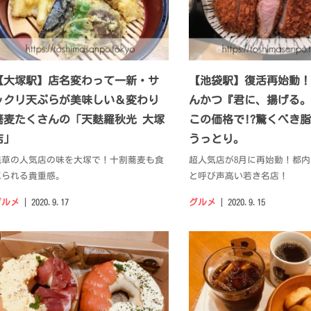
【大塚駅】店名変わって一新・サ
【池袋駅】復活再始動！
ックリ天ぷらが美味しい＆変わり
んかつ『君に、揚げる。
蕎麦たくさんの「天麩羅秋光 大塚
この価格で!?驚くべき
店」
うっとり。
浅草の人気店の味を大塚で！十割蕎麦も食
超人気店が8月に再始動！都
べられる貴重感。
と呼び声高い若き名店！
グルメ
2020.9.17
グルメ
2020.9.15