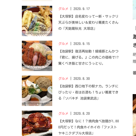
グルメ
2020.9.17
【大塚駅】店名変わって一新・サックリ
天ぷらが美味しい＆変わり蕎麦たくさん
の「天麩羅秋光 大塚店」
グルメ
2020.9.15
【池袋駅】復活再始動！嬉嬉豚とんかつ
『君に、揚げる。』この肉この価格で!?
驚くべき脂と甘さにうっとり。
グルメ
2020.8.30
【池袋駅】西口地下の駅ナカ。ランチに
ぴったり・夜はお酒も！ちょい蕎麦でき
る「ソバキチ 池袋東武店」
グルメ
2020.8.20
【大塚駅】なに！？焼肉食べ放題が1,80
0円だって！肉食ホイホイの「ファスト
ヤキニクダブル大塚店」