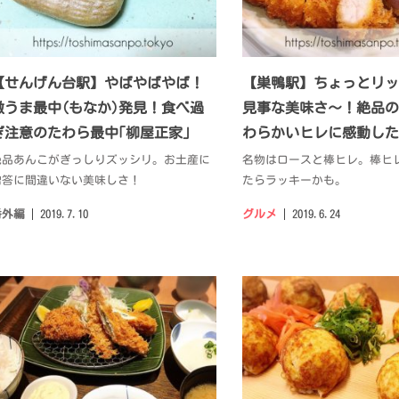
【せんげん台駅】やばやばやば！
【巣鴨駅】ちょっとリッ
激うま最中(もなか)発見！食べ過
見事な美味さ〜！絶品の
ぎ注意のたわら最中｢柳屋正家｣
わらかいヒレに感動した
絶品あんこがぎっしりズッシリ。お土産に
名物はロースと棒ヒレ。棒ヒ
贈答に間違いない美味しさ！
たらラッキーかも。
番外編
2019.7.10
グルメ
2019.6.24