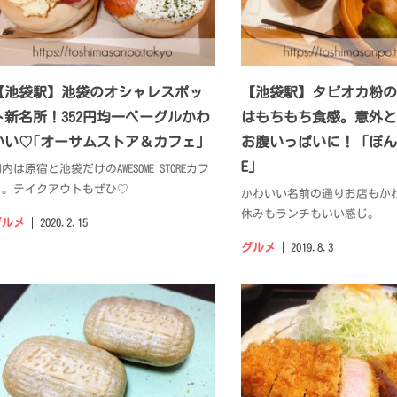
【池袋駅】池袋のオシャレスポッ
【池袋駅】タピオカ粉の
ト新名所！352円均一ベーグルかわ
はもちもち食感。意外と
いい♡｢オーサムストア＆カフェ｣
お腹いっぱいに！「ぽんで
E」
内は原宿と池袋だけのAWESOME STOREカフ
ェ。テイクアウトもぜひ♡
かわいい名前の通りお店もか
休みもランチもいい感じ。
グルメ
2020.2.15
グルメ
2019.8.3