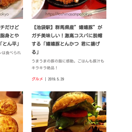
チだけど
【池袋駅】群馬県産”嬉嬉豚”が
脂身とや
ガチ美味しい！激高コスパに脱帽
｢とん平｣
する「嬉嬉豚とんかつ 君に揚げ
る」
レは食べられ
うまうまの豚の脂に感動。ごはんも豚汁も
キラキラ絶品！
グルメ
2019.5.29