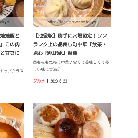
嬉嬉豚と
【池袋駅】勝手に穴場認定！ワン
』この肉
ランク上の品良し町中華「飲茶・
脂と甘さに
点心 RAKURAKU 楽楽」
昼も夜も気軽に中華♪安くて美味しくて優
しい味に大満足！
内トップクラス
グルメ
2020.6.23