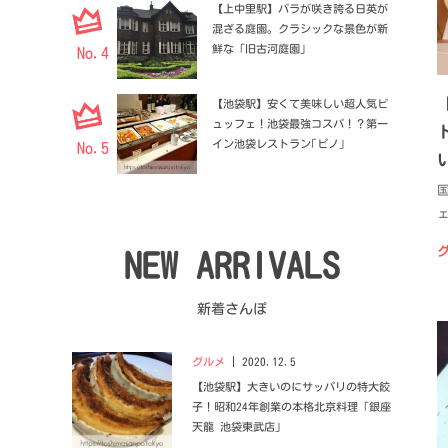
【上中里駅】バラが咲き誇る日英が
混ざる庭園。クラシックな景色が新
鮮な「旧古河庭園」
No.4
【池袋駅】安くて美味しい超人気ビ
ュッフェ！池袋最強コスパ！？第一
イン池袋レストラン｢ピノ｣
No.5
国
NEW ARRIVALS
新着さんぽ
グルメ
2020.12.5
【池袋駅】大きいのにサッパリの特大餃
子！昭和24年創業の本格北京料理「銀座
天龍 池袋東武店」