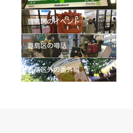
豊島区の
イベント
豊島区の
噂話
豊島区外の
番外編