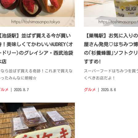
【池袋駅】並ばず買える今が買い
【巣鴨駅】お気に入りの
時！美味しくてかわいいAUDREY(オ
屋さん発見♡はちみつ博
ードリー)のグレイシア・西武池袋
の｢杉養蜂園｣ソフトク
本店
すすめ!
今なら並ばず買える奇跡！これまで買えな
スーパーフードはちみつを買
かったみんなに朗報☆
くべきお店だよ！
グルメ
2020.8.7
グルメ
2020.8.6