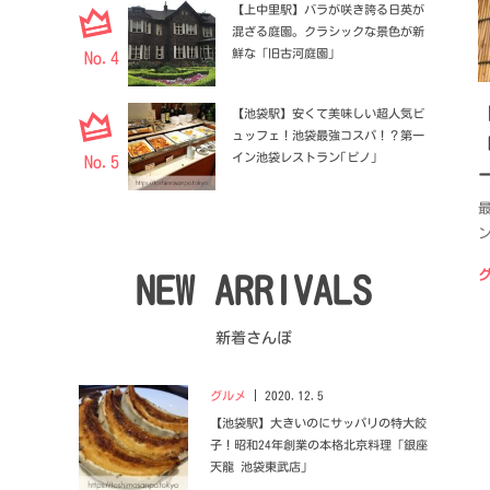
【上中里駅】バラが咲き誇る日英が
混ざる庭園。クラシックな景色が新
鮮な「旧古河庭園」
No.4
【池袋駅】安くて美味しい超人気ビ
ュッフェ！池袋最強コスパ！？第一
イン池袋レストラン｢ピノ｣
No.5
NEW ARRIVALS
新着さんぽ
グルメ
2020.12.5
【池袋駅】大きいのにサッパリの特大餃
子！昭和24年創業の本格北京料理「銀座
天龍 池袋東武店」