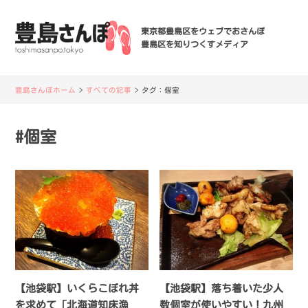
東京都豊島区をウェブでおさんぽ
豊島区を知りつくすメディア
豊島さんぽホーム
>
すべての記事
>
タグ：
個室
#個室
【池袋駅】いくらこぼれ丼
【池袋駅】落ち着いた少人
を求めて「北海道知床漁
数個室が使いやすい！九州